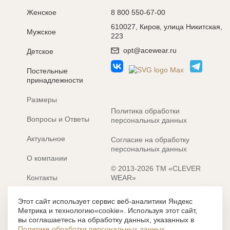
Женское
8 800 550-67-00
610027, Киров, улица Никитская,
Мужское
223
opt@acewear.ru
Детское
Постельные
принадлежности
Размеры
Политика обработки
Вопросы и Ответы
персональных данных
Актуальное
Согласие на обработку
персональных данных
О компании
© 2013-2026 ТМ «CLEVER
Контакты
WEAR»
Электронные каталоги
Разработка сайта: MACHAON
Этот сайт использует сервис веб-аналитики Яндекс
Метрика и технологию«cookie». Используя этот сайт,
Все содержание, представленное или отраженное на сайте
вы соглашаетесь на обработку данных, указанных в
https://clever-style.ru, включая, но не ограничиваясь, текстом,
Политике обработки персональных данных
.