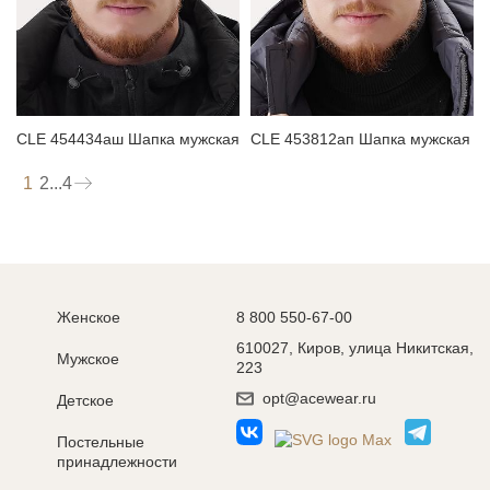
CLE 454434аш Шапка мужская
CLE 453812ап Шапка мужская
1
2
...
4
Женское
8 800 550-67-00
610027, Киров, улица Никитская,
Мужское
223
opt@acewear.ru
Детское
Постельные
принадлежности