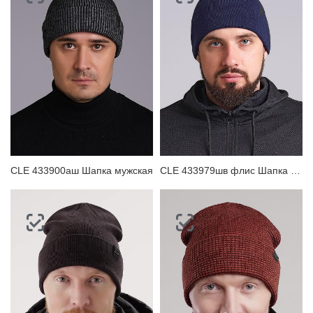
CLE 433900аш Шапка мужская
CLE 433979шв флис Шапка мужская