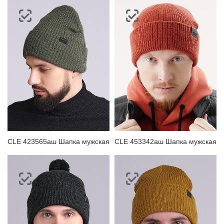
CLE 423565аш Шапка мужская
CLE 453342аш Шапка мужская