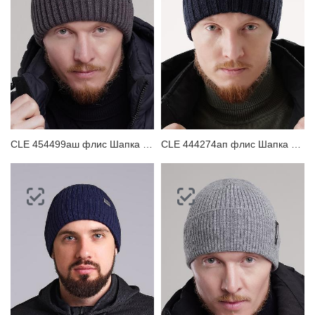
CLE 454499аш флис Шапка мужская
CLE 444274ап флис Шапка мужская