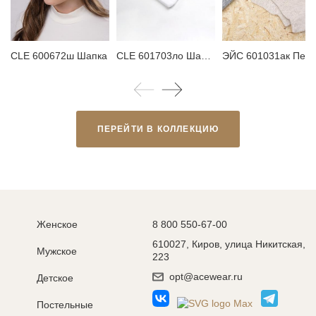
CLE 600672ш Шапка
CLE 601703ло Шарф мужской
ЭЙС 601031ак П
ПЕРЕЙТИ В КОЛЛЕКЦИЮ
Женское
8 800 550-67-00
610027, Киров, улица Никитская,
Мужское
223
opt@acewear.ru
Детское
Постельные