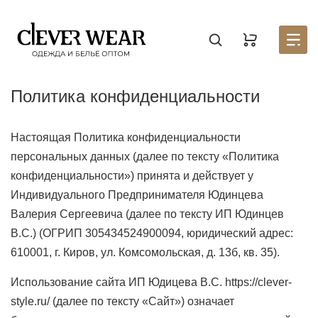
Создать новый список
Восстановить пароль
Войти в аккаунт
Введите код
Раздел находится в разработке, для того, чтобы
Корзина доступна только авторизованным
Политика конфиденциальности
пользователям. Пожалуйста зарегистрируйтесь на
узнать первым о запуске личного кабинета,
оставьте
портале
заявку на партнерство.
Стать партнером
Введите свою почту — мы отправим на неё код
Введите свою электронную почту и пароль
Отправили его на почту
Настоящая Политика конфиденциальности
персональных данных (далее по тексту «Политика
конфиденциальности») принята и действует у
СОЗДАТЬ
Индивидуального Предпринимателя Юдинцева
ВОССТАНОВИТЬ ПАРОЛЬ
ОТПРАВИТЬ КОД
Валерия Сергеевича (далее по тексту ИП Юдинцев
В.С.) (ОГРИП 305434524900094, юридический адрес:
Письмо не пришло? Напишите нам на
610001, г. Киров, ул. Комсомольская, д. 13б, кв. 35).
opt@acewear.ru
Использование сайта ИП Юдицева В.С. https://clever-
ВОЙТИ В АККАУНТ
style.ru/ (далее по тексту «Сайт») означает