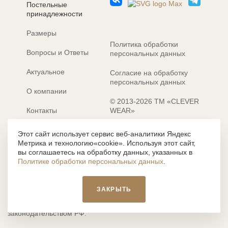
ЗАБЫЛИ ПАРОЛЬ?
Постельные
принадлежности
Размеры
Политика обработки
Вопросы и Ответы
персональных данных
Актуальное
Согласие на обработку
персональных данных
О компании
© 2013-2026 ТМ «CLEVER
Контакты
WEAR»
Электронные каталоги
Разработка сайта: MACHAON
Этот сайт использует сервис веб-аналитики Яндекс
Метрика и технологию«cookie». Используя этот сайт,
Все содержание, представленное или отраженное на сайте
вы соглашаетесь на обработку данных, указанных в
https://clever-style.ru, включая, но не ограничиваясь, текстом,
Политике обработки персональных данных
.
графикой, фотографиями, иллюстрациями и т.д., являются
объектами авторского права, использование которых, без
письменного разрешения администрации и без активной
ЗАКРЫТЬ
гиперссылки, запрещается. Нарушение указанных условий
влечет наложение ответственности с действующим
законодательством РФ.