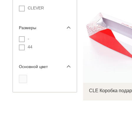
CLEVER
Размеры
С
-
44
Р
п
Основной цвет