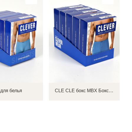
ок
ь
ть
на
 для белья
CLE CLE бокс MBX Бокс для белья