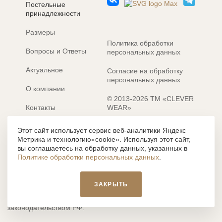
ЗАБЫЛИ ПАРОЛЬ?
Постельные
принадлежности
Размеры
Политика обработки
Вопросы и Ответы
персональных данных
Актуальное
Согласие на обработку
персональных данных
О компании
© 2013-2026 ТМ «CLEVER
Контакты
WEAR»
Электронные каталоги
Разработка сайта: MACHAON
Этот сайт использует сервис веб-аналитики Яндекс
Метрика и технологию«cookie». Используя этот сайт,
Все содержание, представленное или отраженное на сайте
вы соглашаетесь на обработку данных, указанных в
https://clever-style.ru, включая, но не ограничиваясь, текстом,
Политике обработки персональных данных
.
графикой, фотографиями, иллюстрациями и т.д., являются
объектами авторского права, использование которых, без
письменного разрешения администрации и без активной
ЗАКРЫТЬ
гиперссылки, запрещается. Нарушение указанных условий
влечет наложение ответственности с действующим
законодательством РФ.