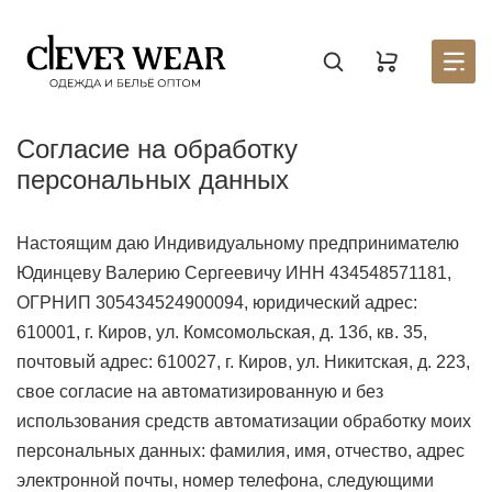
Создать новый список
Восстановить пароль
Войти в аккаунт
Введите код
Раздел находится в разработке, для того, чтобы
Корзина доступна только авторизованным
Согласие на обработку
пользователям. Пожалуйста зарегистрируйтесь на
узнать первым о запуске личного кабинета,
оставьте
портале
заявку на партнерство.
Стать партнером
персональных данных
Введите свою почту — мы отправим на неё код
Введите свою электронную почту и пароль
Отправили его на почту
Настоящим даю Индивидуальному предпринимателю
Юдинцеву Валерию Сергеевичу ИНН 434548571181,
СОЗДАТЬ
ОГРНИП 305434524900094, юридический адрес:
ВОССТАНОВИТЬ ПАРОЛЬ
ОТПРАВИТЬ КОД
610001, г. Киров, ул. Комсомольская, д. 13б, кв. 35,
почтовый адрес: 610027, г. Киров, ул. Никитская, д. 223,
Письмо не пришло? Напишите нам на
свое согласие на автоматизированную и без
opt@acewear.ru
использования средств автоматизации обработку моих
ВОЙТИ В АККАУНТ
персональных данных: фамилия, имя, отчество, адрес
электронной почты, номер телефона, следующими