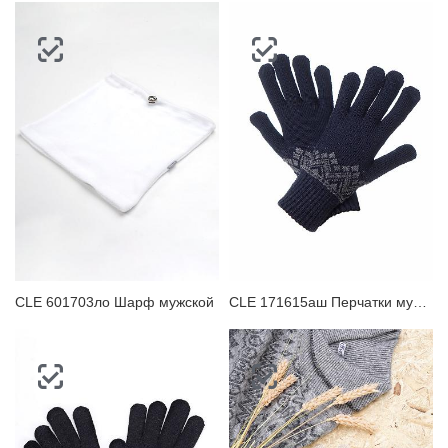
CLE 601703ло Шарф мужской
CLE 171615аш Перчатки мужские