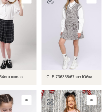
CLE 753164огн школа Юбка детская для девочки
CLE 736358/67ввэ Юбка детская для девочки