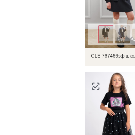
Цвет
С
Р