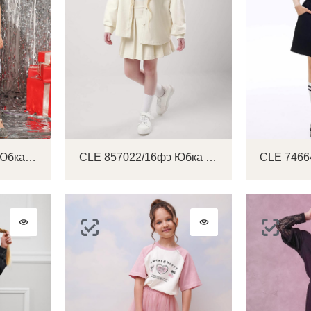
CLE 757252/26кдн Юбка детская для девочки
CLE 857022/16фэ Юбка детская для девочки