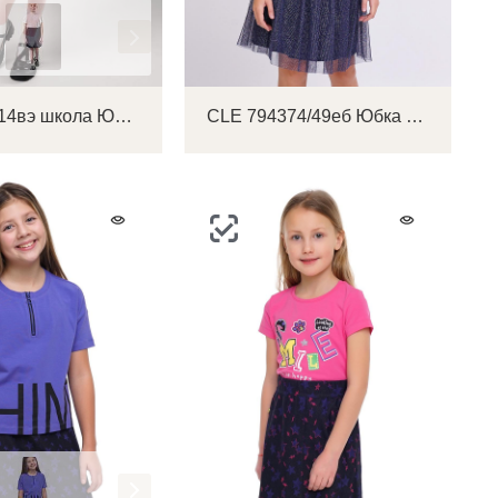
CLE 757114вэ школа Юбка детская для девочки
CLE 794374/49еб Юбка детская для девочки