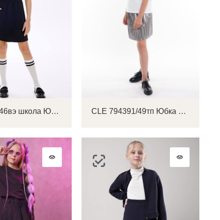
CLE 746646вэ школа Юбка детская для девочки
CLE 794391/49тп Юбка детская для девочки