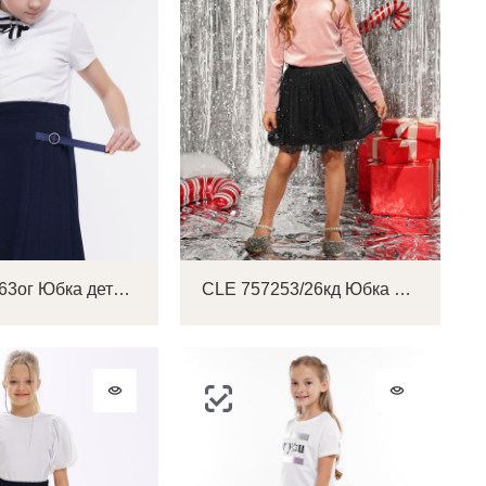
CLE 712563ог Юбка детская для девочки
CLE 757253/26кд Юбка детская для девочки