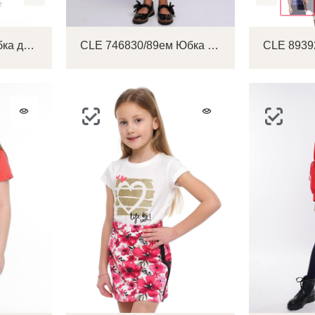
CLE 783836/26я Юбка детская для девочки
CLE 746830/89ем Юбка детская для девочки