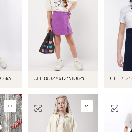
CLE 725969/42ввэ Юбка детская для девочки
CLE 863270/13гв Юбка детская для девочки