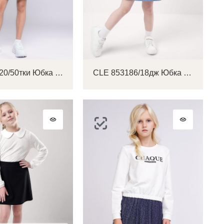
на
CLE 832820/50тки Юбка детская для девочки
CLE 853186/18дж Юбка детская для девочки