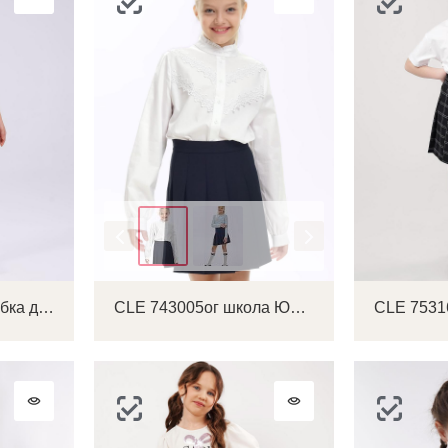
Цвет
CLE 846582/77зз Юбка детская для девочки
CLE 743005ог школа Юбка детская для девочки