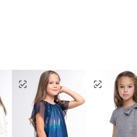
портале
партнерство.
Стать партнером
ВОССТАНОВИТЬ ПАРОЛЬ
ОТПРАВИТЬ КОД
СОЗДАТЬ
Письмо не пришло? Напишите нам на
opt@acewear.ru
ВОЙТИ В АККАУНТ
ЗАБЫЛИ ПАРОЛЬ?