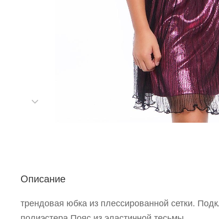
С
Описание
Р
трендовая юбка из плессированной сетки. Под
п
полиэстера.Пояс из эластичной тесьмы