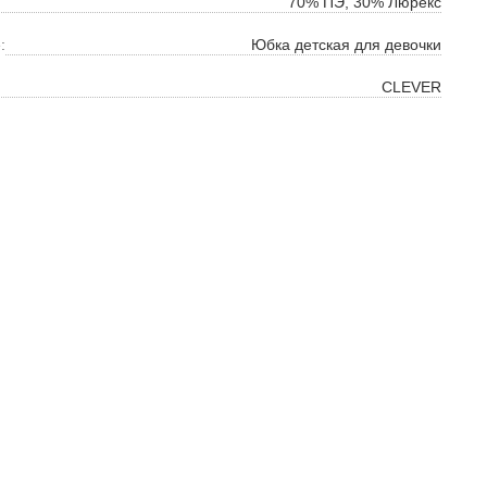
70% ПЭ, 30% Люрекс
:
Юбка детская для девочки
CLEVER
ок
ь
ть
на