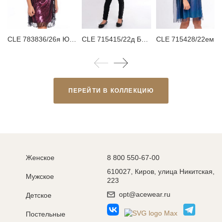
CLE 783836/26я Юбка детская для девочки
CLE 715415/22д Брюки детские для девочки
CLE 715428/22ем Платье де
ПЕРЕЙТИ В КОЛЛЕКЦИЮ
Женское
8 800 550-67-00
610027, Киров, улица Никитская,
Мужское
223
opt@acewear.ru
Детское
Постельные