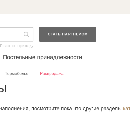
СТАТЬ ПАРТНЕРОМ
Поиск по штрихкоду
Постельные принадлежности
Термобелье
Распродажа
ры
Войти в аккаунт
наполнения, посмотрите пока что другие разделы
ка
Введите код
оздать новый спис
Восстановить парол
Введите свою электронную почту и пароль