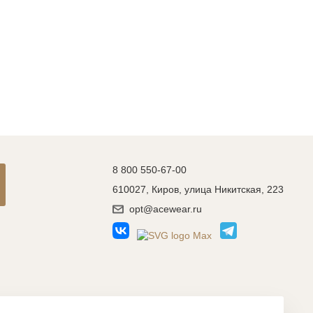
ть
на
8 800 550-67-00
610027, Киров, улица Никитская, 223
opt@acewear.ru
Разработка сайта: MACHAON