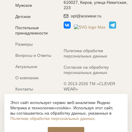
610027, Киров, улица Никитская,
Мужское
223
opt@acewear.ru
Детское
Постельные
принадлежности
Размеры
Политика обработки
Вопросы и Ответы
персональных данных
Актуальное
Согласие на обработку
персональных данных
О компании
© 2013-2026 ТМ «CLEVER
Контакты
WEAR»
Электронные каталоги
Разработка сайта: MACHAON
Этот сайт использует сервис веб-аналитики Яндекс
Метрика и технологию«cookie». Используя этот сайт,
Все содержание, представленное или отраженное на сайте
вы соглашаетесь на обработку данных, указанных в
https://clever-style.ru, включая, но не ограничиваясь, текстом,
Политике обработки персональных данных
.
графикой, фотографиями, иллюстрациями и т.д., являются
объектами авторского права, использование которых, без