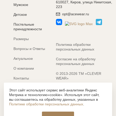
610027, Киров, улица Никитская,
Мужское
223
opt@acewear.ru
Детское
Постельные
принадлежности
Размеры
Политика обработки
Вопросы и Ответы
персональных данных
Актуальное
Согласие на обработку
персональных данных
О компании
© 2013-2026 ТМ «CLEVER
Контакты
WEAR»
Электронные каталоги
Разработка сайта: MACHAON
Этот сайт использует сервис веб-аналитики Яндекс
Метрика и технологию«cookie». Используя этот сайт,
Все содержание, представленное или отраженное на сайте
вы соглашаетесь на обработку данных, указанных в
https://clever-style.ru, включая, но не ограничиваясь, текстом,
Политике обработки персональных данных
.
графикой, фотографиями, иллюстрациями и т.д., являются
объектами авторского права, использование которых, без