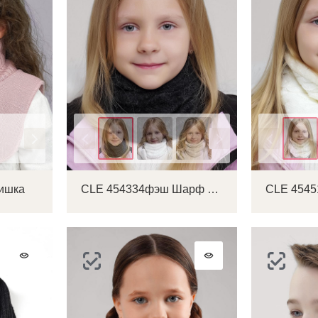
Цвет
Цвет
ишка
CLE 454334фэш Шарф детский