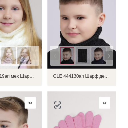
Цвет
CLE 454519ап мех Шарф детский
CLE 444130ап Шарф детский