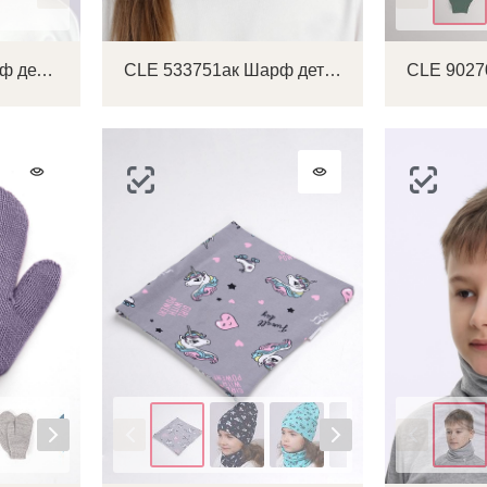
CLE 533762вн Шарф детский
CLE 533751ак Шарф детский
Цвет
Цвет