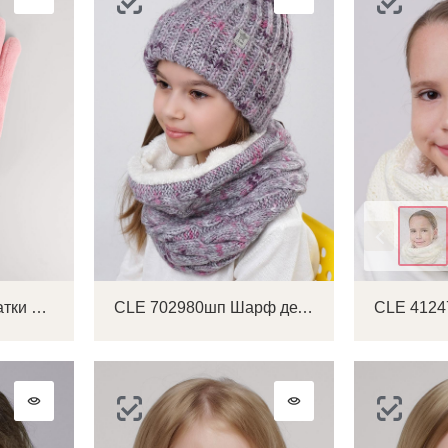
Цвет
CLE 457161л Перчатки детские
CLE 702980шп Шарф детский