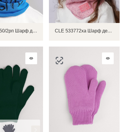
CLE 431450/2рп Шарф детский
CLE 533772ха Шарф детский