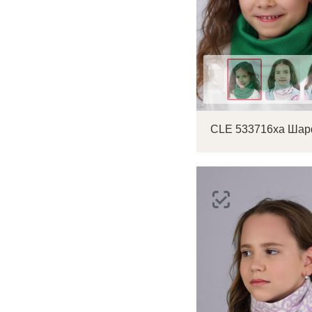
Цвет
С
Р