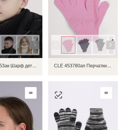
Цвет
CLE 433853ак Шарф детский
CLE 453780ап Перчатки детские