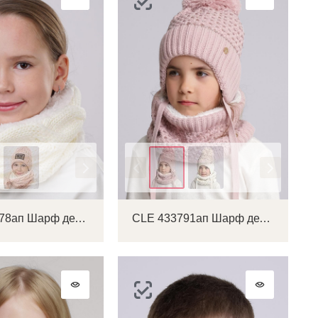
Цвет
CLE 412478ап Шарф детский
CLE 433791ап Шарф детский