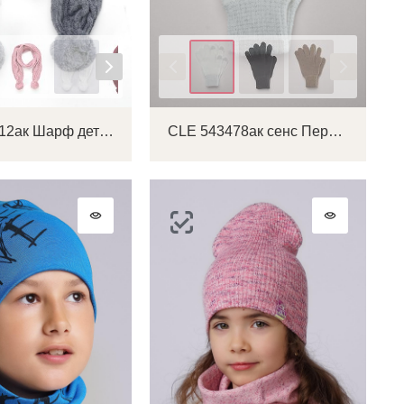
на
Цвет
CLE 602212ак Шарф детский
CLE 543478ак сенс Перчатки детские