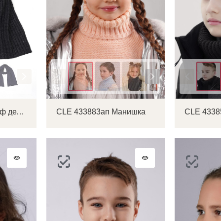
Цвет
Цвет
CLE 433966ап Шарф детский
CLE 433883ап Манишка