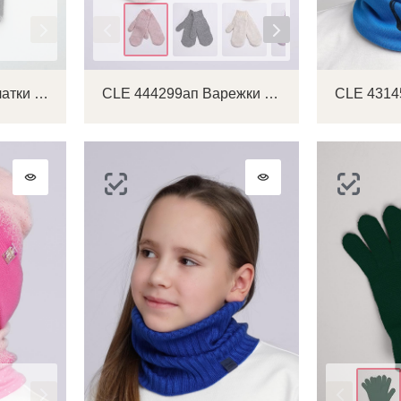
Цвет
CLE 533687ак Перчатки детские
CLE 444299ап Варежки детские
Цвет