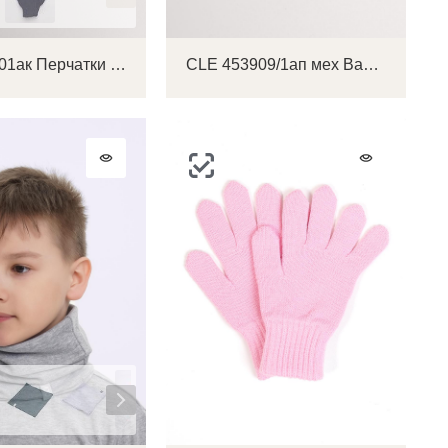
CLE 902701ак Перчатки детские
CLE 453909/1ап мех Варежки детские