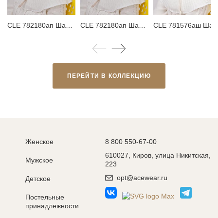
CLE 782180ап Шапка детская для девочки
CLE 782180ап Шапка детская для девочки
CLE 781576аш Шапка детская 
ПЕРЕЙТИ В КОЛЛЕКЦИЮ
Женское
8 800 550-67-00
610027, Киров, улица Никитская,
Мужское
223
opt@acewear.ru
Детское
Постельные
принадлежности