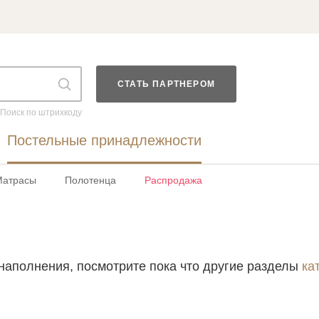
СТАТЬ ПАРТНЕРОМ
Поиск по штрихкоду
Постельные принадлежности
Матрасы
Полотенца
Распродажа
Войти в аккаунт
наполнения, посмотрите пока что другие разделы
ка
Введите код
оздать новый спис
Восстановить парол
Введите свою электронную почту и пароль