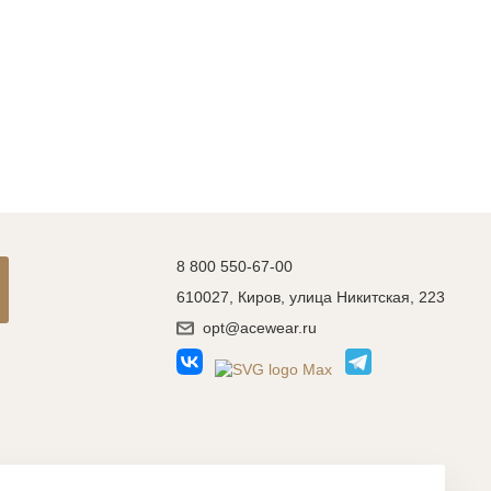
ть
на
8 800 550-67-00
610027, Киров, улица Никитская, 223
opt@acewear.ru
Разработка сайта: MACHAON