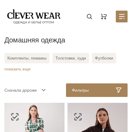
Создать новый список
Восстановить пароль
Войти в аккаунт
Введите код
Раздел находится в разработке, для того, чтобы
Корзина доступна только авторизованным
Домашняя одежда
пользователям. Пожалуйста зарегистрируйтесь на
узнать первым о запуске личного кабинета,
оставьте
портале
заявку на партнерство.
Стать партнером
Введите свою почту — мы отправим на неё код
Введите свою электронную почту и пароль
Отправили его на почту
Комплекты, пижамы
Толстовки, худи
Футболки
показать еще
Лосины, леггинсы
Брюки, бриджи
Шорты
СОЗДАТЬ
Водолазки, майки, топы
Платья,сарафаны
Халаты
ВОССТАНОВИТЬ ПАРОЛЬ
ОТПРАВИТЬ КОД
Сначала дороже
Фильтры
Сорочки
Юбки
Костюмы
Письмо не пришло? Напишите нам на
opt@acewear.ru
ВОЙТИ В АККАУНТ