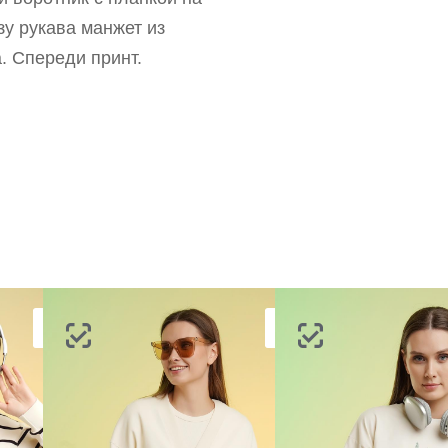
ВОССТАНОВИТЬ ПАРОЛЬ
зу рукава манжет из
ОТПРАВИТЬ КОД
СОЗДАТЬ
. Спереди принт.
Письмо не пришло? Напишите нам на
opt@acewear.ru
ВОЙТИ В АККАУНТ
ЗАБЫЛИ ПАРОЛЬ?