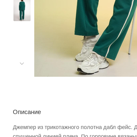
С
Описание
Р
п
Джемпер из трикотажного полотна дабл фейс. 
спущенной линией плеча. По горловине вязаный