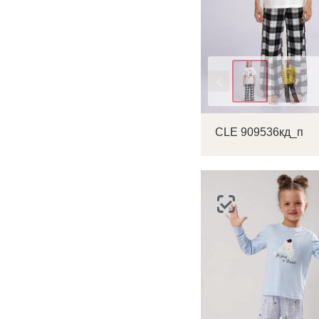
Цвет
CLE 909536кд_п
С
Р