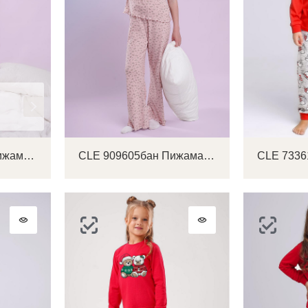
CLE 909607кд_п Пижама детская
CLE 909605бан Пижама детская