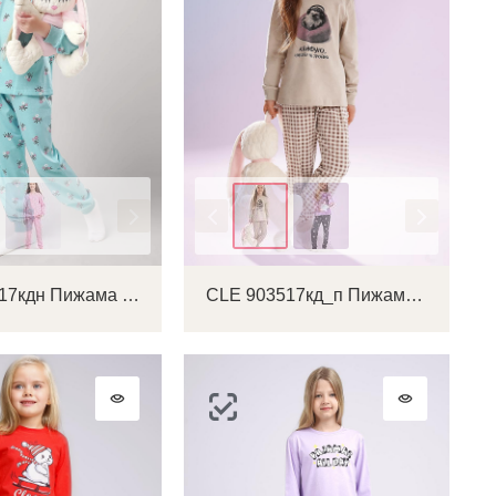
Цвет
CLE 903517кдн Пижама детская
CLE 903517кд_п Пижама детская