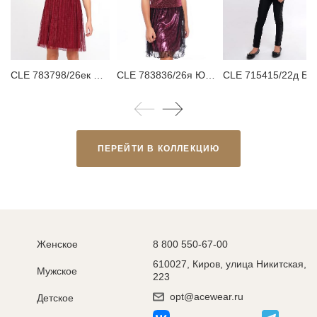
CLE 783798/26ек Платье детское
CLE 783836/26я Юбка детская для девочки
CLE 715415/22д Брюки детские для дево
ПЕРЕЙТИ В КОЛЛЕКЦИЮ
Женское
8 800 550-67-00
610027, Киров, улица Никитская,
Мужское
223
opt@acewear.ru
Детское