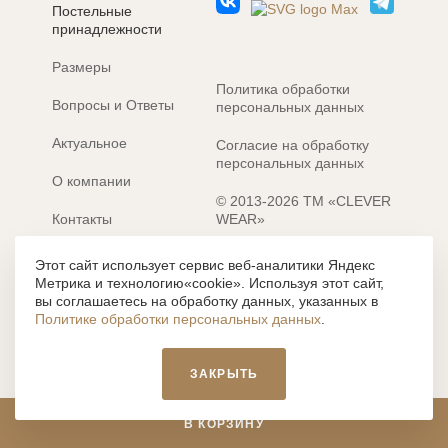
Постельные
принадлежности
Размеры
Политика обработки
Вопросы и Ответы
персональных данных
Актуальное
Согласие на обработку
персональных данных
О компании
© 2013-2026 ТМ «CLEVER
Контакты
WEAR»
Электронные каталоги
Разработка сайта: MACHAON
Этот сайт использует сервис веб-аналитики Яндекс
Метрика и технологию«cookie». Используя этот сайт,
Все содержание, представленное или отраженное на сайте
вы соглашаетесь на обработку данных, указанных в
https://clever-style.ru, включая, но не ограничиваясь, текстом,
Политике обработки персональных данных
.
графикой, фотографиями, иллюстрациями и т.д., являются
объектами авторского права, использование которых, без
письменного разрешения администрации и без активной
ЗАКРЫТЬ
гиперссылки, запрещается. Нарушение указанных условий
влечет наложение ответственности с действующим
законодательством РФ.
В КОРЗИНУ