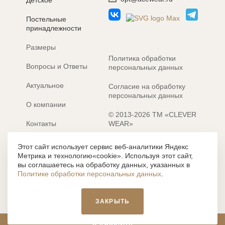
Детское
Постельные
принадлежности
Размеры
Политика обработки
Вопросы и Ответы
персональных данных
Актуальное
Согласие на обработку
персональных данных
О компании
© 2013-2026 ТМ «CLEVER
Контакты
WEAR»
Электронные каталоги
Разработка сайта: MACHAON
Этот сайт использует сервис веб-аналитики Яндекс
Метрика и технологию«cookie». Используя этот сайт,
Все содержание, представленное или отраженное на сайте
вы соглашаетесь на обработку данных, указанных в
https://clever-style.ru, включая, но не ограничиваясь, текстом,
Политике обработки персональных данных
.
графикой, фотографиями, иллюстрациями и т.д., являются
объектами авторского права, использование которых, без
письменного разрешения администрации и без активной
ЗАКРЫТЬ
гиперссылки, запрещается. Нарушение указанных условий
влечет наложение ответственности с действующим