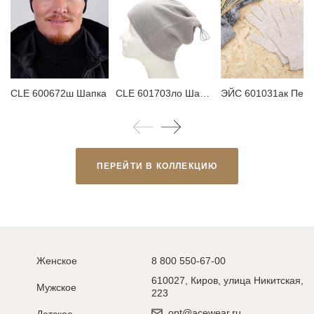
CLE 600672ш Шапка
CLE 601703ло Шарф мужской
ЭЙС 601031ак П
ПЕРЕЙТИ В КОЛЛЕКЦИЮ
Женское
8 800 550-67-00
610027, Киров, улица Никитская,
Мужское
223
opt@acewear.ru