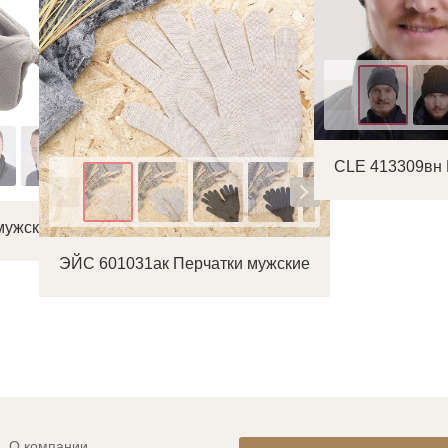
Цвет
CLE 413309вн
Цвет
мужской
ЭЙС 601031ак Перчатки мужские
О компании