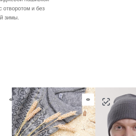
ВОССТАНОВИТЬ ПАРОЛЬ
с отворотом и без
ОТПРАВИТЬ КОД
СОЗДАТЬ
й зимы.
Письмо не пришло? Напишите нам на
opt@acewear.ru
ВОЙТИ В АККАУНТ
ЗАБЫЛИ ПАРОЛЬ?