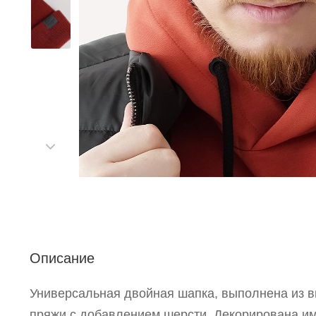
С
Описание
Р
п
Универсальная двойная шапка, выполнена из 
пряжи с добавлением шерсти. Декорирована и