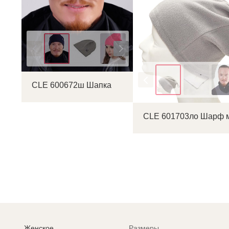
Цвет
Цвет
CLE 600672ш Шапка
CLE 601703ло Шарф 
Женское
Размеры