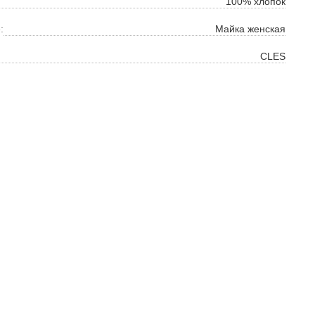
100% хлопок
:
Майка женская
CLES
ок
ь
ть
на