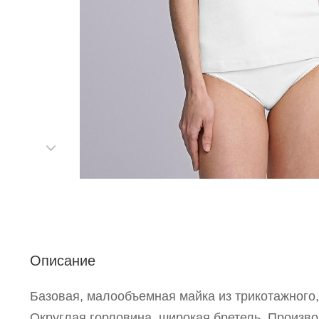
С
Р
п
Описание
Базовая, малообъемная майка из трикотажного,
Округлая горловина, широкая бретель. Произво