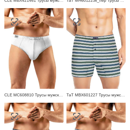
CLE MBX421461 Трусы мужские боксеры
ТаТ MH601223к_пер Трусы мужские шорты
CLE MC608810 Трусы мужские плавки
ТаТ MBX601227 Трусы мужские боксеры