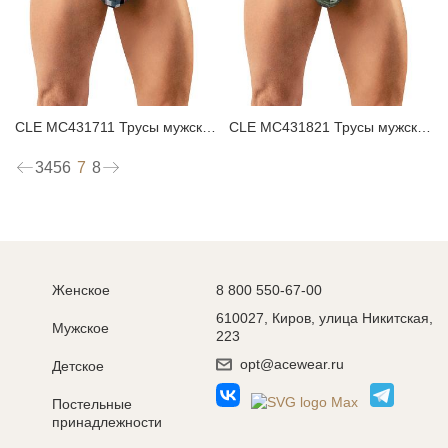
CLE MC431711 Трусы мужские плавки
CLE MC431821 Трусы мужские плавки
7
3
4
5
6
8
Женское
8 800 550-67-00
610027, Киров, улица Никитская,
Мужское
223
opt@acewear.ru
Детское
Постельные
принадлежности