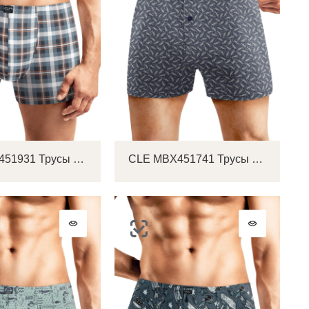
на
CLE MSH451931 Трусы мужские шорты
CLE MBX451741 Трусы мужские боксеры