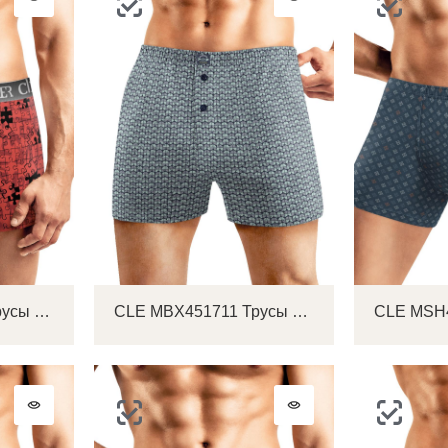
CLE MSH451833 Трусы мужские шорты
CLE MBX451711 Трусы мужские боксеры