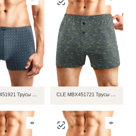
CLE MSH451921 Трусы мужские шорты
CLE MBX451721 Трусы мужские боксеры