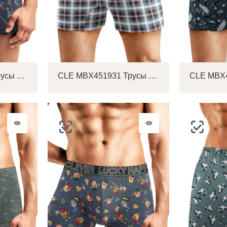
CLE MSH451911 Трусы мужские шорты
CLE MBX451931 Трусы мужские боксеры