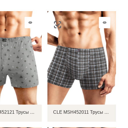
CLE MBX452121 Трусы мужские боксеры
CLE MSH452011 Трусы мужские шорты