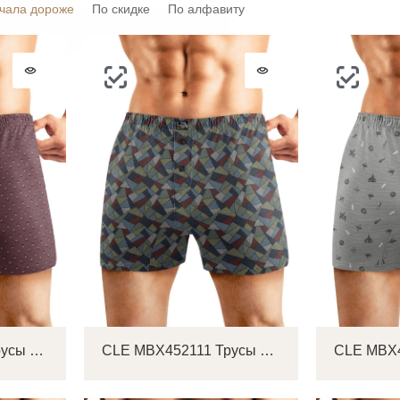
чала дороже
По скидке
По алфавиту
CLE MBX452131 Трусы мужские боксеры
CLE MBX452111 Трусы мужские боксеры