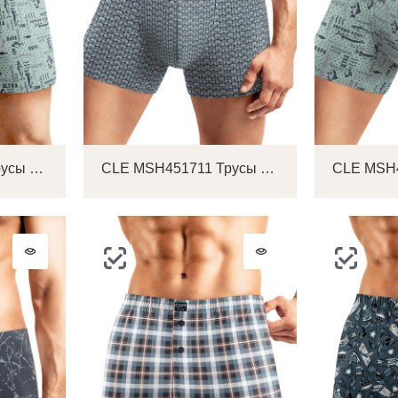
CLE MBX451731 Трусы мужские боксеры
CLE MSH451711 Трусы мужские шорты