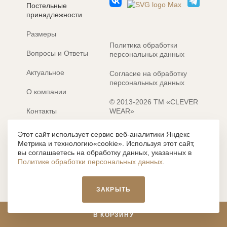
Постельные
принадлежности
Размеры
Политика обработки
Вопросы и Ответы
персональных данных
Актуальное
Согласие на обработку
персональных данных
О компании
© 2013-2026 ТМ «CLEVER
Контакты
WEAR»
Электронные каталоги
Разработка сайта: MACHAON
Этот сайт использует сервис веб-аналитики Яндекс
Метрика и технологию«cookie». Используя этот сайт,
Все содержание, представленное или отраженное на сайте
вы соглашаетесь на обработку данных, указанных в
https://clever-style.ru, включая, но не ограничиваясь, текстом,
Политике обработки персональных данных
.
графикой, фотографиями, иллюстрациями и т.д., являются
объектами авторского права, использование которых, без
письменного разрешения администрации и без активной
ЗАКРЫТЬ
гиперссылки, запрещается. Нарушение указанных условий
влечет наложение ответственности с действующим
законодательством РФ.
В КОРЗИНУ