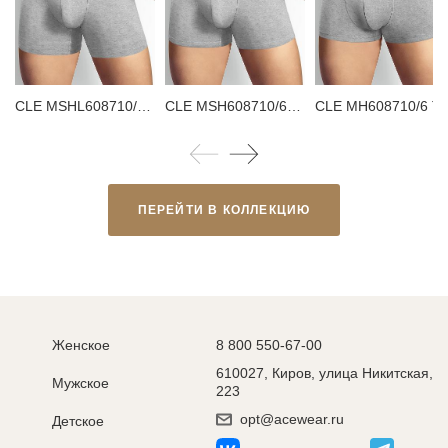
CLE MSHL608710/6 mx(макси) Трусы мужские шорты
CLE MSH608710/6maxi(макси) Трусы мужские шорты
CLE MH608710/6 Трус
ПЕРЕЙТИ В КОЛЛЕКЦИЮ
Женское
8 800 550-67-00
610027, Киров, улица Никитская,
Мужское
223
opt@acewear.ru
Детское