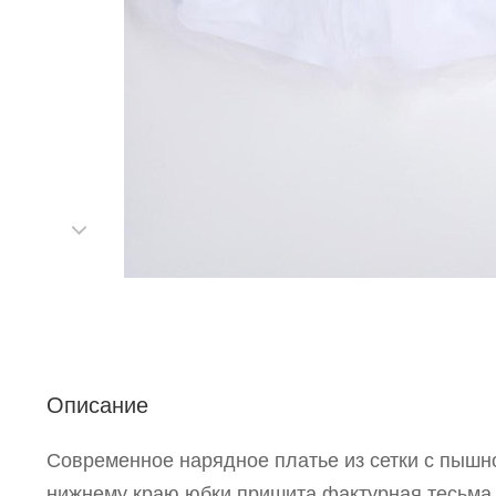
С
Описание
Современное нарядное платье из сетки с пышн
Р
нижнему краю юбки пришита фактурная тесьма 