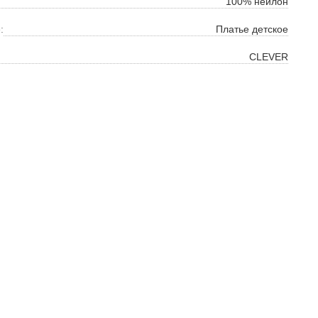
100% нейлон
:
Платье детское
CLEVER
ок
ь
ть