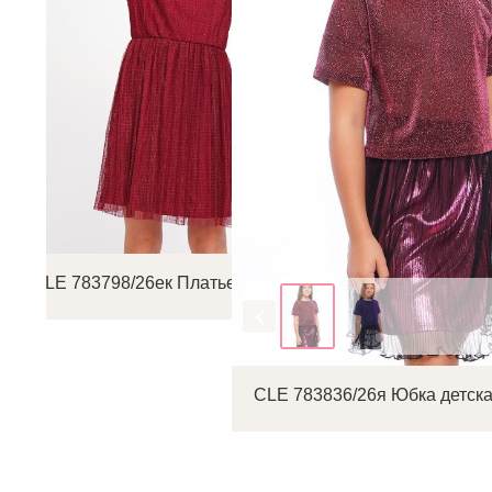
CLE 783798/26ек Платье детское
Цвет
CLE 783836/26я Юбка детска