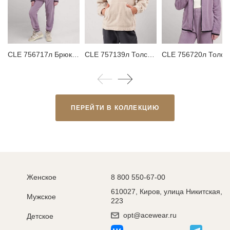
CLE 756717л Брюки детские для девочки
CLE 757139л Толстовка детская для девочки
CLE 756720л Толстовка детская дл
ПЕРЕЙТИ В КОЛЛЕКЦИЮ
Женское
8 800 550-67-00
610027, Киров, улица Никитская,
Мужское
223
opt@acewear.ru
Детское