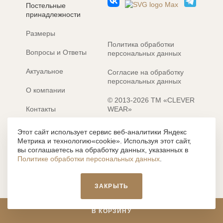
Постельные
принадлежности
Размеры
Политика обработки
Вопросы и Ответы
персональных данных
Актуальное
Согласие на обработку
персональных данных
О компании
© 2013-2026 ТМ «CLEVER
Контакты
WEAR»
Электронные каталоги
Разработка сайта: MACHAON
Этот сайт использует сервис веб-аналитики Яндекс
Метрика и технологию«cookie». Используя этот сайт,
Все содержание, представленное или отраженное на сайте
вы соглашаетесь на обработку данных, указанных в
https://clever-style.ru, включая, но не ограничиваясь, текстом,
Политике обработки персональных данных
.
графикой, фотографиями, иллюстрациями и т.д., являются
объектами авторского права, использование которых, без
письменного разрешения администрации и без активной
ЗАКРЫТЬ
гиперссылки, запрещается. Нарушение указанных условий
влечет наложение ответственности с действующим
законодательством РФ.
В КОРЗИНУ