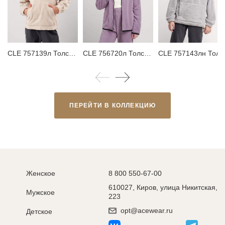
CLE 757139л Толстовка детская для девочки
CLE 756720л Толстовка детская для девочки
CLE 757143лн Толстовка детская
ПЕРЕЙТИ В КОЛЛЕКЦИЮ
Женское
8 800 550-67-00
610027, Киров, улица Никитская,
Мужское
223
opt@acewear.ru
Детское