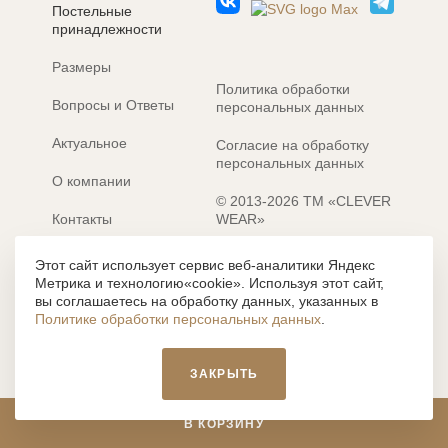
Постельные
принадлежности
Размеры
Политика обработки
Вопросы и Ответы
персональных данных
Актуальное
Согласие на обработку
персональных данных
О компании
© 2013-2026 ТМ «CLEVER
Контакты
WEAR»
Электронные каталоги
Разработка сайта: MACHAON
Этот сайт использует сервис веб-аналитики Яндекс
Метрика и технологию«cookie». Используя этот сайт,
Все содержание, представленное или отраженное на сайте
вы соглашаетесь на обработку данных, указанных в
https://clever-style.ru, включая, но не ограничиваясь, текстом,
Политике обработки персональных данных
.
графикой, фотографиями, иллюстрациями и т.д., являются
объектами авторского права, использование которых, без
письменного разрешения администрации и без активной
ЗАКРЫТЬ
гиперссылки, запрещается. Нарушение указанных условий
влечет наложение ответственности с действующим
законодательством РФ.
В КОРЗИНУ