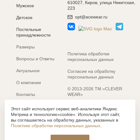
610027, Киров, улица Никитская,
Мужское
223
opt@acewear.ru
Детское
Постельные
принадлежности
Размеры
Политика обработки
Вопросы и Ответы
персональных данных
Актуальное
Согласие на обработку
персональных данных
О компании
© 2013-2026 ТМ «CLEVER
Контакты
WEAR»
Электронные каталоги
Разработка сайта: MACHAON
Этот сайт использует сервис веб-аналитики Яндекс
Метрика и технологию«cookie». Используя этот сайт,
Все содержание, представленное или отраженное на сайте
вы соглашаетесь на обработку данных, указанных в
https://clever-style.ru, включая, но не ограничиваясь, текстом,
Политике обработки персональных данных
.
графикой, фотографиями, иллюстрациями и т.д., являются
объектами авторского права, использование которых, без