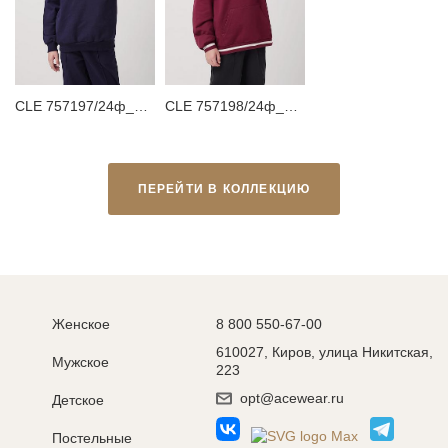
CLE 757197/24ф_п Джемпер детский для мальчика
CLE 757198/24ф_п Худи детское
ПЕРЕЙТИ В КОЛЛЕКЦИЮ
Женское
8 800 550-67-00
610027, Киров, улица Никитская,
Мужское
223
opt@acewear.ru
Детское
Постельные