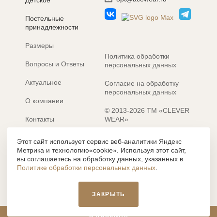
Детское
Постельные
принадлежности
Размеры
Политика обработки
Вопросы и Ответы
персональных данных
Актуальное
Согласие на обработку
персональных данных
О компании
© 2013-2026 ТМ «CLEVER
Контакты
WEAR»
Электронные каталоги
Разработка сайта: MACHAON
Этот сайт использует сервис веб-аналитики Яндекс
Метрика и технологию«cookie». Используя этот сайт,
Все содержание, представленное или отраженное на сайте
вы соглашаетесь на обработку данных, указанных в
https://clever-style.ru, включая, но не ограничиваясь, текстом,
Политике обработки персональных данных
.
графикой, фотографиями, иллюстрациями и т.д., являются
объектами авторского права, использование которых, без
письменного разрешения администрации и без активной
ЗАКРЫТЬ
гиперссылки, запрещается. Нарушение указанных условий
влечет наложение ответственности с действующим