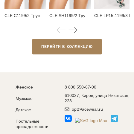
CLE C1199/2 Трусы женские слипы
CLE SH1199/2 Трусы женские шорты
CLE LP15-1199/3
ПЕРЕЙТИ В КОЛЛЕКЦИЮ
Женское
8 800 550-67-00
610027, Киров, улица Никитская,
Мужское
223
opt@acewear.ru
Детское
Постельные
принадлежности