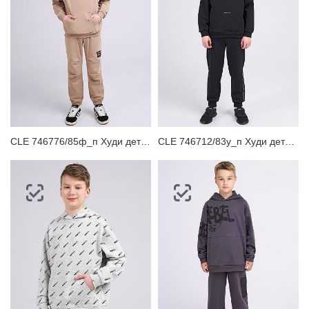
CLE 746776/85ф_п Худи детское
CLE 746712/83у_п Худи детское