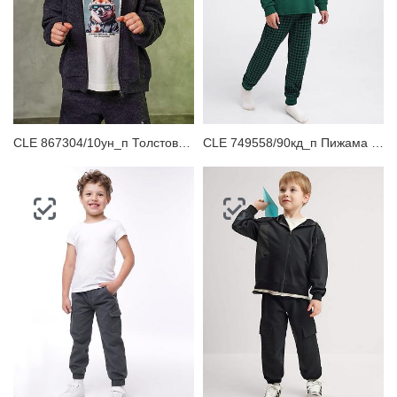
CLE 867304/10ун_п Толстовка детская для мальчика
CLE 749558/90кд_п Пижама детская