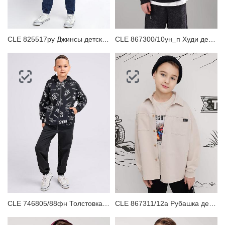
CLE 825517ру Джинсы детские для мальчика
CLE 867300/10ун_п Худи детское
CLE 746805/88фн Толстовка детская для мальчика
CLE 867311/12а Рубашка детская