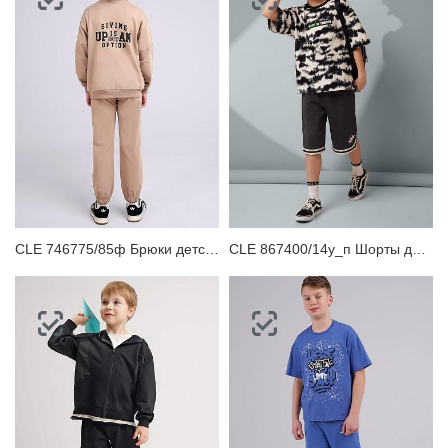
CLE 746775/85ф Брюки детские для мальчика
CLE 867400/14у_п Шорты детские для мальчика