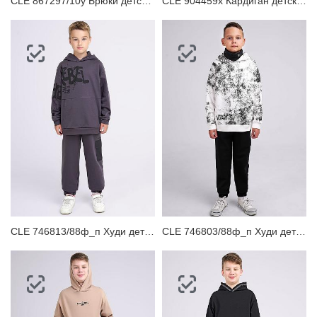
CLE 867297/10у Брюки детские для мальчика
CLE 904459х Кардиган детский
CLE 746813/88ф_п Худи детское
CLE 746803/88ф_п Худи детское