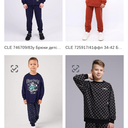
CLE 746709/83у Брюки детские для мальчика
CLE 725917/41ффп 34-42 Брюки детские для мальчика