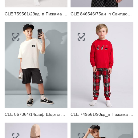
CLE 759561/29кд_п Пижама детская
CLE 846546/75ан_п Свитшот для мальчика
CLE 867364/14шаф Шорты детские для мальчика
CLE 749561/90кд_п Пижама детская