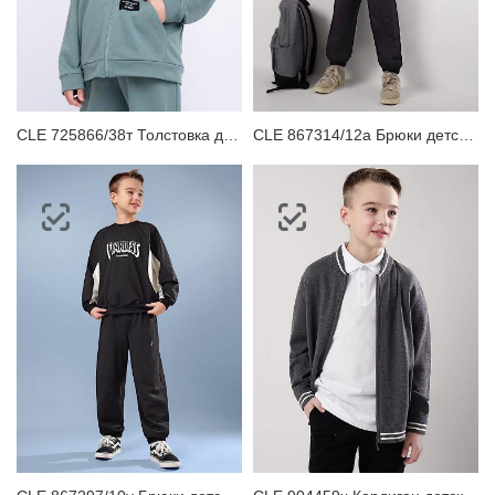
CLE 725866/38т Толстовка детская для мальчика
CLE 867314/12а Брюки детские для мальчика