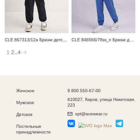
CLE 867313/12а Брюки детские для мальчика
CLE 846566/78зз_п Брюки детские для мальчика
1
2
...
4
Женское
8 800 550-67-00
610027, Киров, улица Никитская,
Мужское
223
opt@acewear.ru
Детское
Постельные
принадлежности