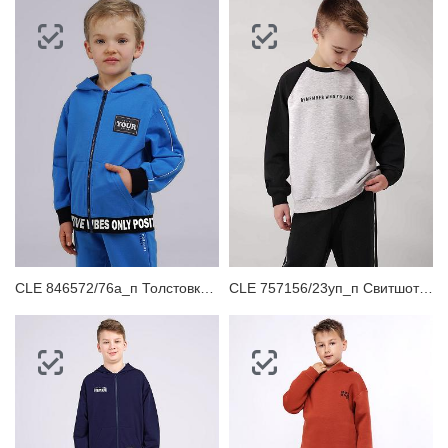
CLE 846572/76а_п Толстовка детская для мальчика
CLE 757156/23уп_п Свитшот для мальчика