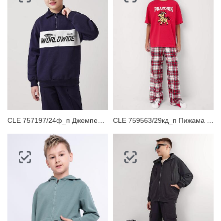
CLE 757197/24ф_п Джемпер детский для мальчика
CLE 759563/29кд_п Пижама детская