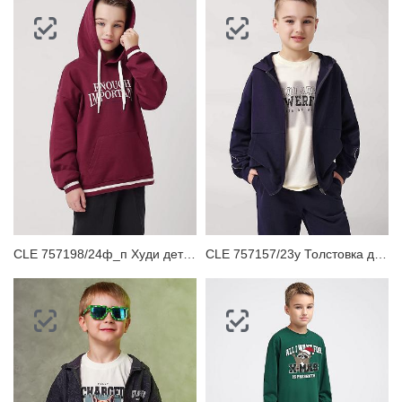
CLE 757198/24ф_п Худи детское
CLE 757157/23у Толстовка детская для мальчика