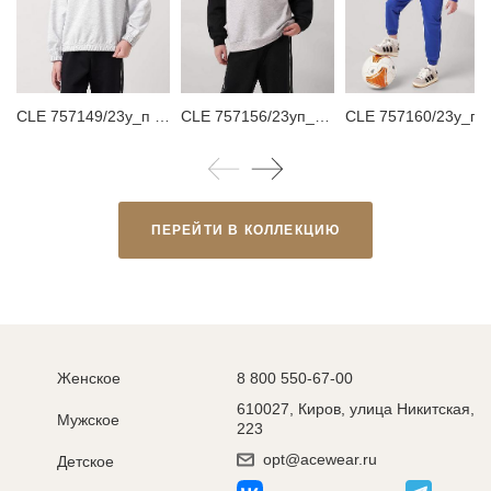
CLE 757149/23у_п Толстовка детская для мальчика
CLE 757156/23уп_п Свитшот для мальчика
CLE 757160/23у_п Брюк
ПЕРЕЙТИ В КОЛЛЕКЦИЮ
Женское
8 800 550-67-00
610027, Киров, улица Никитская,
Мужское
223
opt@acewear.ru
Детское