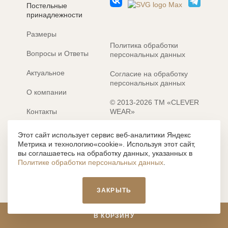
Постельные
принадлежности
Размеры
Политика обработки
Вопросы и Ответы
персональных данных
Актуальное
Согласие на обработку
персональных данных
О компании
© 2013-2026 ТМ «CLEVER
Контакты
WEAR»
Электронные каталоги
Разработка сайта: MACHAON
Этот сайт использует сервис веб-аналитики Яндекс
Метрика и технологию«cookie». Используя этот сайт,
Все содержание, представленное или отраженное на сайте
вы соглашаетесь на обработку данных, указанных в
https://clever-style.ru, включая, но не ограничиваясь, текстом,
Политике обработки персональных данных
.
графикой, фотографиями, иллюстрациями и т.д., являются
объектами авторского права, использование которых, без
письменного разрешения администрации и без активной
ЗАКРЫТЬ
гиперссылки, запрещается. Нарушение указанных условий
влечет наложение ответственности с действующим
законодательством РФ.
В КОРЗИНУ