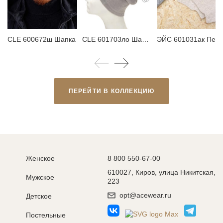
CLE 600672ш Шапка
CLE 601703ло Шарф мужской
ЭЙС 601031ак П
ПЕРЕЙТИ В КОЛЛЕКЦИЮ
Женское
8 800 550-67-00
610027, Киров, улица Никитская,
Мужское
223
opt@acewear.ru
Детское
Постельные