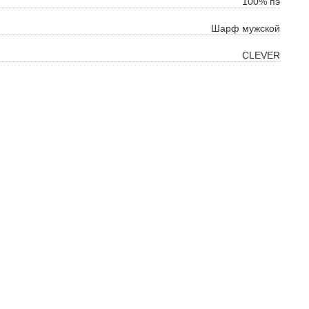
100% пэ
Шарф мужской
CLEVER
ок
ь
ть
на