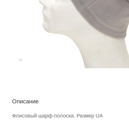
С
Р
п
Описание
Флисовый шарф-полоска. Размер UA