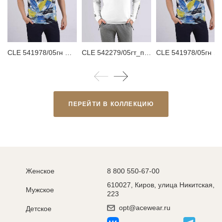
CLE 541978/05гн Футболка мужская
CLE 542279/05гт_п Джемпер мужской
CLE 541978/05гн maxi(макси) Футболка мужская
ПЕРЕЙТИ В КОЛЛЕКЦИЮ
Женское
8 800 550-67-00
610027, Киров, улица Никитская,
Мужское
223
opt@acewear.ru
Детское