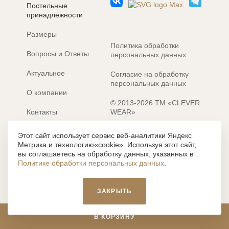
Постельные
принадлежности
Размеры
Политика обработки
Вопросы и Ответы
персональных данных
Актуальное
Согласие на обработку
персональных данных
О компании
© 2013-2026 ТМ «CLEVER
Контакты
WEAR»
Электронные каталоги
Разработка сайта: MACHAON
Этот сайт использует сервис веб-аналитики Яндекс
Метрика и технологию«cookie». Используя этот сайт,
Все содержание, представленное или отраженное на сайте
вы соглашаетесь на обработку данных, указанных в
https://clever-style.ru, включая, но не ограничиваясь, текстом,
Политике обработки персональных данных
.
графикой, фотографиями, иллюстрациями и т.д., являются
объектами авторского права, использование которых, без
письменного разрешения администрации и без активной
ЗАКРЫТЬ
гиперссылки, запрещается. Нарушение указанных условий
влечет наложение ответственности с действующим
законодательством РФ.
В КОРЗИНУ