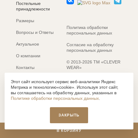
Постельные
принадлежности
Размеры
Политика обработки
Вопросы и Ответы
персональных данных
Актуальное
Согласие на обработку
персональных данных
О компании
© 2013-2026 ТМ «CLEVER
Контакты
WEAR»
Электронные каталоги
Разработка сайта: MACHAON
Этот сайт использует сервис веб-аналитики Яндекс
Метрика и технологию«cookie». Используя этот сайт,
Все содержание, представленное или отраженное на сайте
вы соглашаетесь на обработку данных, указанных в
https://clever-style.ru, включая, но не ограничиваясь, текстом,
Политике обработки персональных данных
.
графикой, фотографиями, иллюстрациями и т.д., являются
объектами авторского права, использование которых, без
письменного разрешения администрации и без активной
ЗАКРЫТЬ
гиперссылки, запрещается. Нарушение указанных условий
влечет наложение ответственности с действующим
законодательством РФ.
В КОРЗИНУ