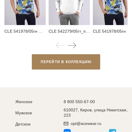
CLE 541978/05гн Футболка мужская
CLE 542279/05гт_п Джемпер мужской
CLE 541978/05гн maxi(макси) Футболка мужская
ПЕРЕЙТИ В КОЛЛЕКЦИЮ
Женское
8 800 550-67-00
610027, Киров, улица Никитская,
Мужское
223
opt@acewear.ru
Детское