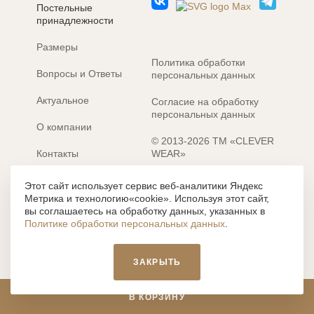
Постельные
принадлежности
Размеры
Политика обработки
Вопросы и Ответы
персональных данных
Актуальное
Согласие на обработку
персональных данных
О компании
© 2013-2026 ТМ «CLEVER
Контакты
WEAR»
Электронные каталоги
Разработка сайта: MACHAON
Этот сайт использует сервис веб-аналитики Яндекс
Метрика и технологию«cookie». Используя этот сайт,
Все содержание, представленное или отраженное на сайте
вы соглашаетесь на обработку данных, указанных в
https://clever-style.ru, включая, но не ограничиваясь, текстом,
Политике обработки персональных данных
.
графикой, фотографиями, иллюстрациями и т.д., являются
объектами авторского права, использование которых, без
письменного разрешения администрации и без активной
ЗАКРЫТЬ
гиперссылки, запрещается. Нарушение указанных условий
влечет наложение ответственности с действующим
законодательством РФ.
В КОРЗИНУ