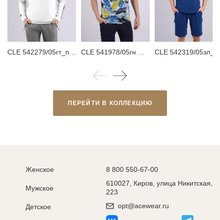
CLE 542279/05гт_п Джемпер мужской
CLE 541978/05гн maxi(макси) Футболка мужская
CLE 542319/05зл_п Футболка му
ПЕРЕЙТИ В КОЛЛЕКЦИЮ
Женское
8 800 550-67-00
610027, Киров, улица Никитская,
Мужское
223
opt@acewear.ru
Детское