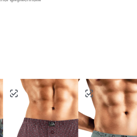
портале
партнерство.
Стать партнером
ВОССТАНОВИТЬ ПАРОЛЬ
ОТПРАВИТЬ КОД
СОЗДАТЬ
Письмо не пришло? Напишите нам на
opt@acewear.ru
ВОЙТИ В АККАУНТ
ЗАБЫЛИ ПАРОЛЬ?