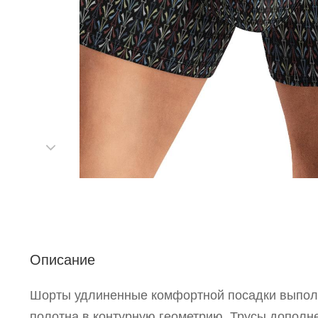
С
Описание
Р
Шорты удлиненные комфортной посадки выпол
п
полотна в контурную геометрию. Трусы допол