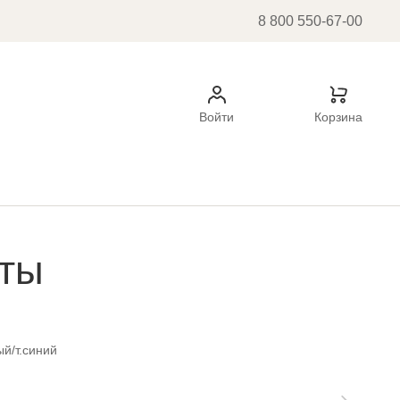
8 800 550-67-00
Войти
Корзина
рты
й/т.синий