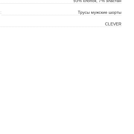
93% хлопок, 7% эластан
:
Трусы мужские шорты
CLEVER
ок
ь
ть
на