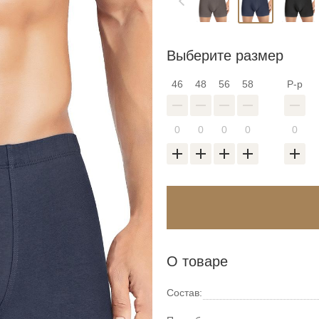
Выберите размер
46
48
56
58
Р-р
Войти в аккаунт
Введите код
О товаре
оздать новый спис
Восстановить парол
Введите свою электронную почту и пароль
Состав: