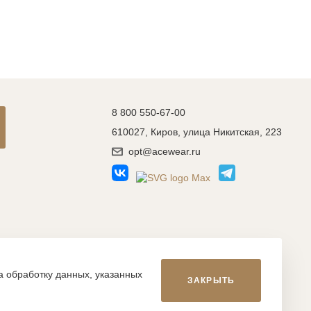
8 800 550-67-00
610027, Киров, улица Никитская, 223
opt@acewear.ru
Разработка сайта: MACHAON
на обработку данных, указанных
ЗАКРЫТЬ
икой, фотографиями, иллюстрациями и т.д., являются