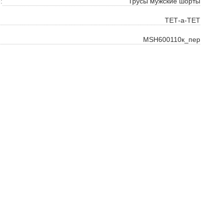
ть
:
Трусы мужские шорты
на
ТЕТ-а-ТЕТ
MSH600110к_пер