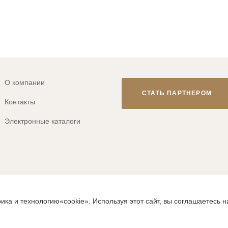
О компании
СТАТЬ ПАРТНЕРОМ
Контакты
Электронные каталоги
© 2013-2026 ТМ «CLEVER WEAR»
ика и технологию«cookie». Используя этот сайт, вы соглашаетесь 
ps://clever-style.ru, включая, но не ограничиваясь, текстом, граф