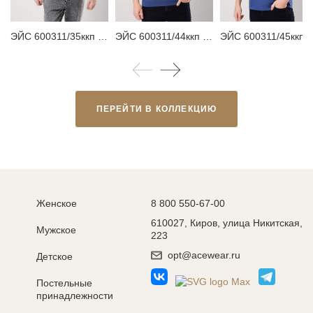
ЭЙС 600311/35ккп Футболка мужская
ЭЙС 600311/44ккп Футболка мужская
ЭЙС 600311/45ккп Ф
ПЕРЕЙТИ В КОЛЛЕКЦИЮ
Женское
8 800 550-67-00
610027, Киров, улица Никитская,
Мужское
223
opt@acewear.ru
Детское
Постельные
принадлежности