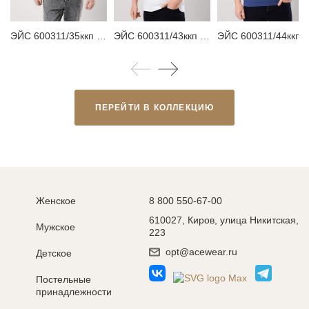
ЭЙС 600311/35ккп Футболка мужская
ЭЙС 600311/43ккп Футболка мужская
ЭЙС 600311/44ккп Ф
ПЕРЕЙТИ В КОЛЛЕКЦИЮ
Женское
8 800 550-67-00
610027, Киров, улица Никитская,
Мужское
223
opt@acewear.ru
Детское
Постельные
принадлежности