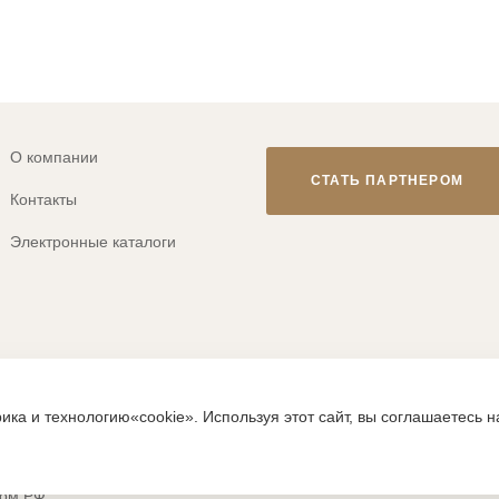
О компании
СТАТЬ ПАРТНЕРОМ
Контакты
Электронные каталоги
© 2013-2026 ТМ «CLEVER WEAR»
ика и технологию«cookie». Используя этот сайт, вы соглашаетесь 
ps://clever-style.ru, включая, но не ограничиваясь, текстом, граф
исьменного разрешения администрации и без активной гиперссылки
вом РФ.