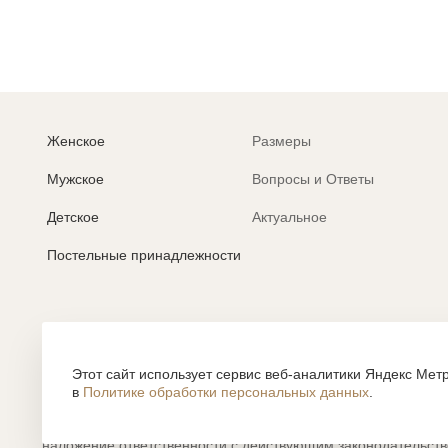
Женское
Размеры
Мужское
Вопросы и Ответы
Детское
Актуальное
Постельные принадлежности
Политика обработки персональных данных
Согласие на обработку персональных данных
Этот сайт использует сервис веб-аналитики Яндекс Метр
в
Политике обработки персональных данных
.
Все содержание, представленное или отраженное на сайте htt
объектами авторского права, использование которых, без п
наложение ответственности с действующим законодательст