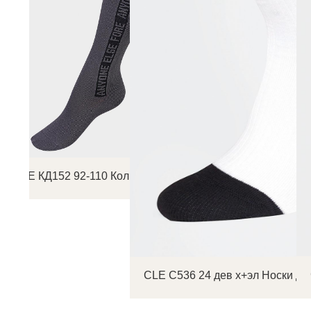
CLE КД152 92-110 Колготки детские
CLE С536 24 дев х+эл Носки де