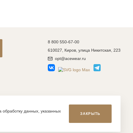
8 800 550-67-00
610027, Киров, улица Никитская, 223
opt@acewear.ru
Разработка сайта: MACHAON
на обработку данных, указанных
ЗАКРЫТЬ
икой, фотографиями, иллюстрациями и т.д., являются
, запрещается. Нарушение указанных условий влечет