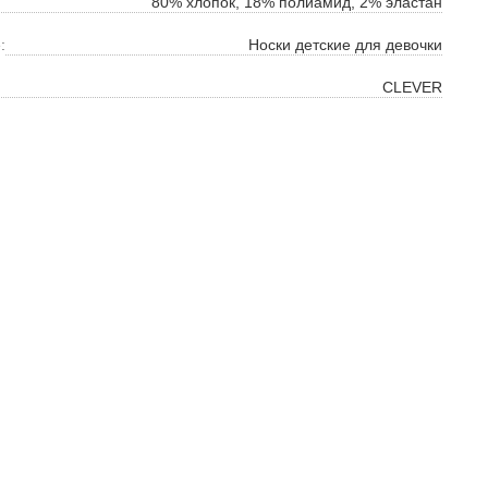
80% хлопок, 18% полиамид, 2% эластан
:
Носки детские для девочки
CLEVER
ок
ь
ть