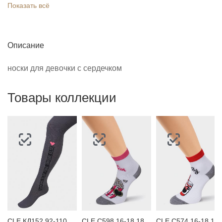
Показать всё
Описание
носки для девочки с сердечком
Товары коллекции
CLE КД152 92-110 Колготки детские
CLE С598 16-18,18-20 Носки детские для девочки
CLE С574 16-18,18-20 Но