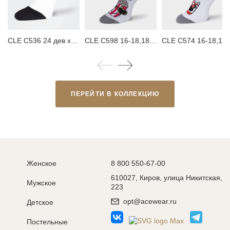
CLE С536 24 дев х+эл Носки детские для девочки
CLE С598 16-18,18-20 Носки детские для девочки
CLE С574 16-18,18-20 Но
ПЕРЕЙТИ В КОЛЛЕКЦИЮ
Женское
8 800 550-67-00
610027, Киров, улица Никитская,
Мужское
223
opt@acewear.ru
Детское
Постельные