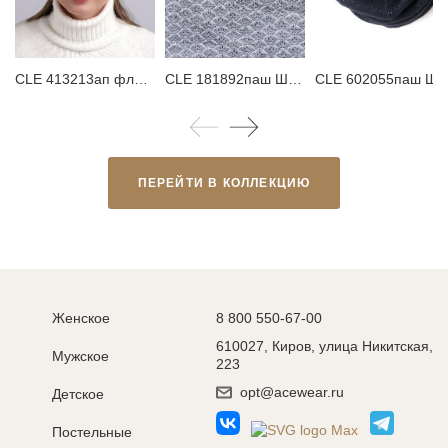
CLE 413213ап флис Шапка женская
CLE 181892паш Шарф женский
CLE 602055паш Шарф
ПЕРЕЙТИ В КОЛЛЕКЦИЮ
Женское
8 800 550-67-00
610027, Киров, улица Никитская,
Мужское
223
opt@acewear.ru
Детское
Постельные